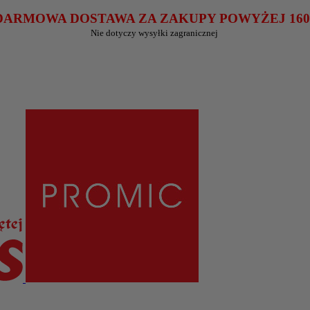
RMOWA DOSTAWA ZA ZAKUPY POWYŻEJ 160 z
Nie dotyczy wysyłki zagranicznej