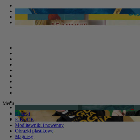
Menu
Książki
E-BOOK
Modlitewniki i nowenny
Obrazki plastikowe
Magnesy