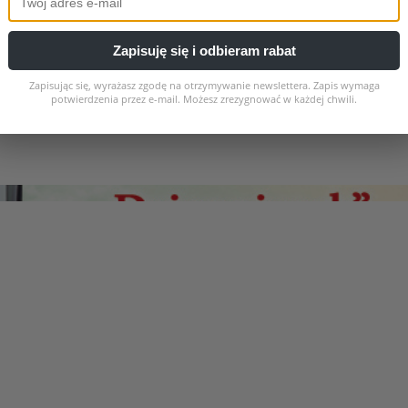
Zapisuję się i odbieram rabat
Zapisując się, wyrażasz zgodę na otrzymywanie newslettera. Zapis wymaga
potwierdzenia przez e-mail. Możesz zrezygnować w każdej chwili.