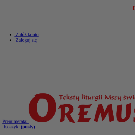
DA
Załóż konto
Zaloguj się
Prenumerata:
Koszyk:
(pusty)